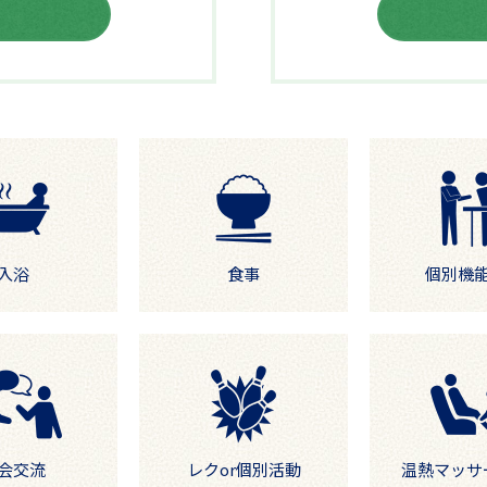
入浴
食事
個別機
会交流
レクor個別活動
温熱マッサ